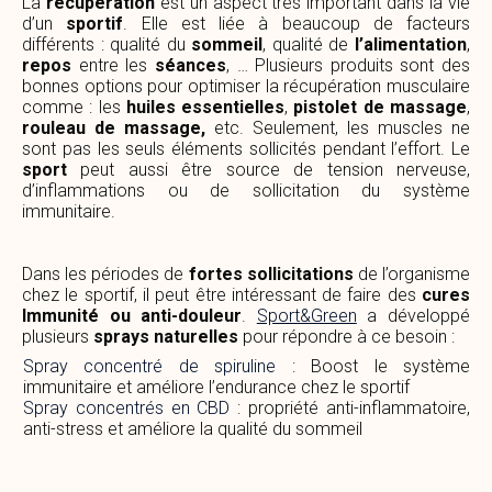
La
récupération
est un aspect très important dans la vie
d’un
sportif
. Elle est liée à beaucoup de facteurs
différents : qualité du
sommeil
, qualité de
l’alimentation
,
repos
entre les
séances
, … Plusieurs produits sont des
bonnes options pour optimiser la récupération musculaire
comme : les
huiles essentielles
,
pistolet de massage
,
rouleau de massage,
etc. Seulement, les muscles ne
sont pas les seuls éléments sollicités pendant l’effort. Le
sport
peut aussi être source de tension nerveuse,
d’inflammations ou de sollicitation du système
immunitaire.
Dans les périodes de
fortes sollicitations
de l’organisme
chez le sportif, il peut être intéressant de faire des
cures
Immunité ou anti-douleur
.
Sport&Green
a développé
plusieurs
sprays naturelles
pour répondre à ce besoin :
Spray concentré de spiruline
: Boost le système
immunitaire et améliore l’endurance chez le sportif
Spray concentrés en CBD
: propriété anti-inflammatoire,
anti-stress et améliore la qualité du sommeil