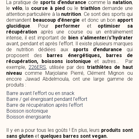
La pratique de
sports d’endurance
comme la
natation
,
le
vélo
, la
course à pied
ou le
triathlon
demande une
attention particulière à la
nutrition
. Ce sont des sports qui
demandent
beaucoup d’énergie
et donc un bon
apport
glucidique
. Pour
performer
et
optimiser sa
récupération
après une course ou un entraînement
intense, il est important de
bien s’alimenter/s’hydrater
avant, pendant et après l’effort. Il existe plusieurs marques
de nutrition dédiées aux
sports d’endurance
qui
proposent des
barres énergétiques, barres de
récupération, boissons isotonique
et autres… Par
exemple,
226ERS
, utilisée par des
triathlètes
de haut
niveau
comme Marjolaine Pierré, Clément Mignon ou
encore Jawad Abdelmoula, ont une large gamme de
produits :
Barre avant l’effort ou en snack
Barre / gel énergisant pendant l’effort
Barre de récupération après l’effort
Boisson isotonique
Boisson énergisante
Il y en a pour tous les goûts ! En plus, leurs
produits sont
sans gluten
et
quelques barres sont vegan.