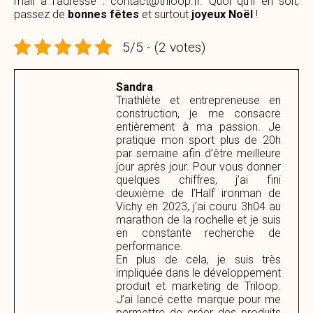
mail à l’adresse : contact@triloop.fr. Quoi qu’il en soit,
passez de
bonnes fêtes
et surtout
joyeux Noël
!
5/5 - (2 votes)
Sandra
Triathlète et entrepreneuse en
construction, je me consacre
entièrement à ma passion. Je
pratique mon sport plus de 20h
par semaine afin d’être meilleure
jour après jour. Pour vous donner
quelques chiffres, j’ai fini
deuxième de l’Half ironman de
Vichy en 2023, j’ai couru 3h04 au
marathon de la rochelle et je suis
en constante recherche de
performance.
En plus de cela, je suis très
impliquée dans le développement
produit et marketing de Triloop.
J’ai lancé cette marque pour me
permettre de créer des produits