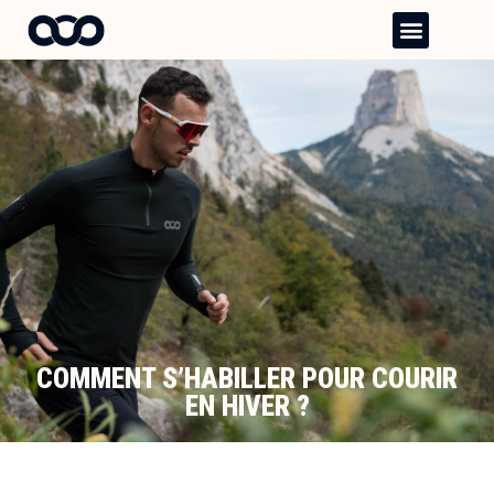
Aller
Menu
au
contenu
COMMENT S’HABILLER POUR COURIR
EN HIVER ?