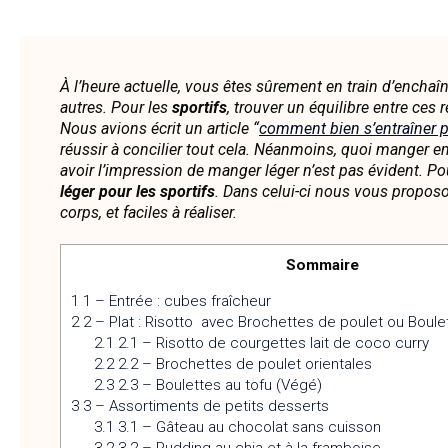
À l’heure actuelle, vous êtes sûrement en train d’enchaî
autres. Pour les
sportifs
, trouver un équilibre entre ces 
Nous avions écrit un article “
comment bien s’entraîner p
réussir à concilier tout cela. Néanmoins, quoi manger en
avoir l’impression de manger léger n’est pas évident. P
léger pour les sportifs
. Dans celui-ci nous vous proposo
corps, et faciles à réaliser.
Sommaire
1
1 – Entrée : cubes fraîcheur
2
2 – Plat : Risotto avec Brochettes de poulet ou Boule
2.1
2.1 – Risotto de courgettes lait de coco curry
2.2
2.2 – Brochettes de poulet orientales
2.3
2.3 – Boulettes au tofu (Végé)
3
3 – Assortiments de petits desserts
3.1
3.1 – Gâteau au chocolat sans cuisson
3.2
3.2 – Pudding au chia et à la framboise