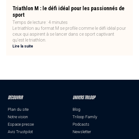
Triathlon M : le défi idéal pour les passionnés de
sport
Temps de lecture :
4
minutes
Le triathlon au format M se profile comme le défi idéal pour
ceux qui aspirent à se lancer dans ce sport captivant
qu’est le triathlon.
Lire la suite
DÉCOUVRIR
UNIVERS TRILOOP
Plan du site
Blog
Notre vision
Triloop Family
Espace presse
Podcasts
Avis Trustpilot
Newsletter