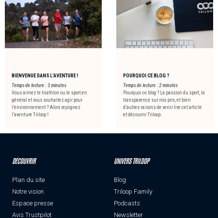
BIENVENUE DANS L’AVENTURE !
POURQUOI CE BLOG ?
Temps de lecture :
3
minutes
Temps de lecture :
2
minutes
Vous aimez le triathlon ou le sport en
Pourquoi ce blog ? La passion du sport, la
général et vous souhaitez agir pour
transparence sur nos prix, et bien
l’environnement ? Alors rejoignez
d’autres raisons de venir lire cet article
l’aventure Triloop !
et découvrir Triloop.
DÉCOUVRIR
UNIVERS TRILOOP
Plan du site
Blog
Notre vision
Triloop Family
Espace presse
Podcasts
Avis Trustpilot
Newsletter