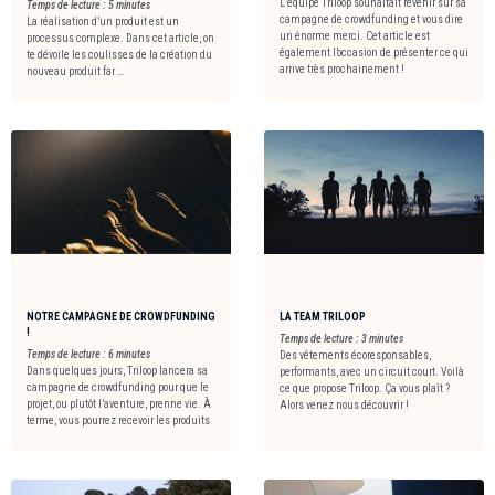
L’équipe Triloop souhaitait revenir sur sa
Temps de lecture :
5
minutes
campagne de crowdfunding et vous dire
La réalisation d’un produit est un
un énorme merci. Cet article est
processus complexe. Dans cet article, on
également l’occasion de présenter ce qui
te dévoile les coulisses de la création du
arrive très prochainement !
nouveau produit far …
NOTRE CAMPAGNE DE CROWDFUNDING
LA TEAM TRILOOP
!
Temps de lecture :
3
minutes
Temps de lecture :
6
minutes
Des vêtements écoresponsables,
Dans quelques jours, Triloop lancera sa
performants, avec un circuit court. Voilà
campagne de crowdfunding pour que le
ce que propose Triloop. Ça vous plaît ?
projet, ou plutôt l’aventure, prenne vie. À
Alors venez nous découvrir !
terme, vous pourrez recevoir les produits