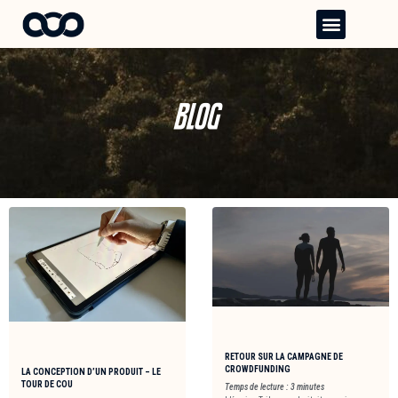
Aller
Menu
au
contenu
BLOG
RETOUR SUR LA CAMPAGNE DE
CROWDFUNDING
LA CONCEPTION D’UN PRODUIT – LE
TOUR DE COU
Temps de lecture :
3
minutes