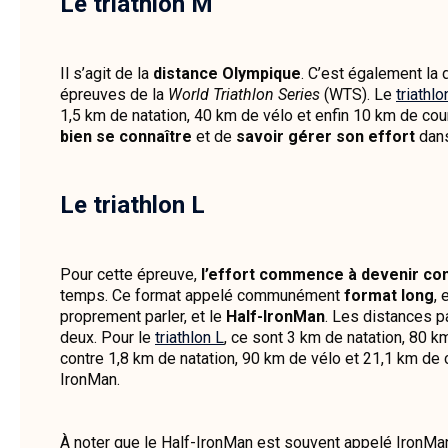
Le triathlon M
Il s’agit de la
distance Olympique
. C’est également la
épreuves de la
World Triathlon Series
(WTS). Le
triathl
1,5 km de natation, 40 km de vélo et enfin 10 km de cour
bien se connaître
et de
savoir gérer son effort
dans
Le triathlon L
Pour cette épreuve,
l’effort commence à devenir co
temps. Ce format appelé communément
format long
, 
proprement parler, et le
Half-IronMan
. Les distances p
deux. Pour le
triathlon L
, ce sont 3 km de natation, 80 k
contre 1,8 km de natation, 90 km de vélo et 21,1 km de 
IronMan.
À noter que le Half-IronMan est souvent appelé IronMa