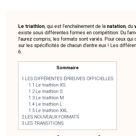
Le triathlon
, qui est l’enchaînement de la
natation
, du
existe sous différentes formes en compétition. Du fameu
l’aurez compris, les formats sont variés. Pour ceux qui
sur les spécificités de chacun d’entre eux ! Les différe
6.
Sommaire
1
LES DIFFÉRENTES ÉPREUVES OFFICIELLES
1.1
Le triathlon XS
1.2
Le triathlon S
1.3
Le triathlon M
1.4
Le triathlon L
1.5
Le triathlon XXL
2
LES NOUVEAUX FORMATS
3
LES TRANSITIONS